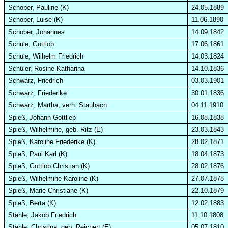
Schober, Pauline (K)
24.05.1889
Schober, Luise (K)
11.06.1890
Schober, Johannes
14.09.1842
Schüle, Gottlob
17.06.1861
Schüle, Wilhelm Friedrich
14.03.1824
Schüler, Rosine Katharina
14.10.1836
Schwarz, Friedrich
03.03.1901
Schwarz, Friederike
30.01.1836
Schwarz, Martha, verh. Staubach
04.11.1910
Spieß, Johann Gottlieb
16.08.1838
Spieß, Wilhelmine, geb. Ritz (E)
23.03.1843
Spieß, Karoline Friederike (K)
28.02.1871
Spieß, Paul Karl (K)
18.04.1873
Spieß, Gottlob Christian (K)
28.02.1876
Spieß, Wilhelmine Karoline (K)
27.07.1878
Spieß, Marie Christiane (K)
22.10.1879
Spieß, Berta (K)
12.02.1883
Stähle, Jakob Friedrich
11.10.1808
Stähle, Christina, geb. Reichert (E)
05.07.1810