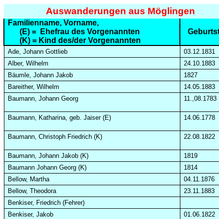
Auswanderungen aus Möglingen
Familienname, Vorname,
(E) =
Ehefrau des Vorgenannten
Geburts
(K) = Kind des/der Vorgenannten
Ade, Johann Gottlieb
03.12.1831
Alber, Wilhelm
24.10.1883
Bäumle
, Johann Jakob
1827
Bareither, Wilhelm
14.05.1883
Baumann, Johann Georg
11.,08.1783
Baumann, Katharina, geb. Jaiser (E)
14.06.1778
Baumann, Christoph Friedrich (K)
22.08.1822
Baumann, Johann Jakob (K)
1819
Baumann Johann Georg (K)
1814
Bellow
, Martha
04.11.1876
Bellow
, Theodora
23.11.1883
Benkiser, Friedrich (
Fehrer
)
Benkiser, Jakob
01.06.1822