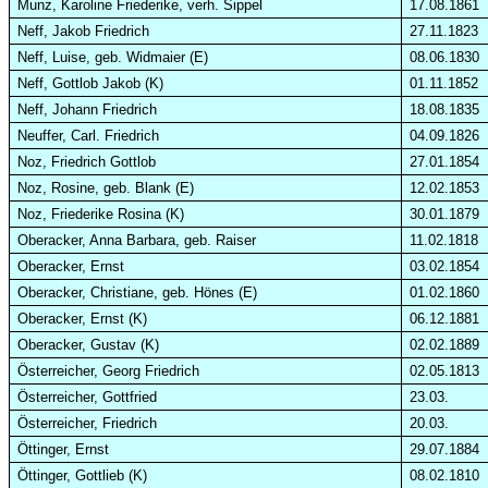
Munz, Karoline Friederike, verh.
Sippel
17.08.1861
Neff, Jakob Friedrich
27.11.1823
Neff, Luise, geb. Widmaier (E)
08.06.1830
Neff, Gottlob Jakob (K)
01.11.1852
Neff, Johann Friedrich
18.08.1835
Neuffer, Carl. Friedrich
04.09.1826
Noz, Friedrich Gottlob
27.01.1854
Noz, Rosine, geb. Blank (E)
12.02.1853
Noz, Friederike Rosina (K)
30.01.1879
Oberacker, Anna Barbara, geb. Raiser
11.02.1818
Oberacker, Ernst
03.02.1854
Oberacker, Christiane, geb. Hönes (E)
01.02.1860
Oberacker, Ernst (K)
06.12.1881
Oberacker, Gustav (K)
02.02.1889
Österreicher, Georg Friedrich
02.05.1813
Österreicher, Gottfried
23.03.
Österreicher, Friedrich
20.03.
Öttinger, Ernst
29.07.1884
Öttinger, Gottlieb (K)
08.02.1810