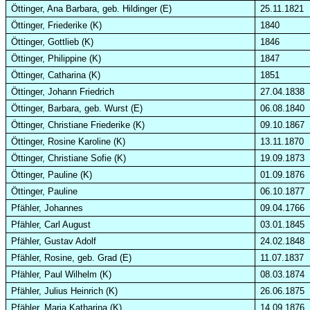
Öttinger, Ana Barbara, geb. Hildinger (E)
25.11.1821
Öttinger, Friederike (K)
1840
Öttinger, Gottlieb (K)
1846
Öttinger, Philippine (K)
1847
Öttinger, Catharina (K)
1851
Öttinger, Johann Friedrich
27.04.1838
Öttinger, Barbara, geb. Wurst (E)
06.08.1840
Öttinger, Christiane Friederike (K)
09.10.1867
Öttinger, Rosine Karoline (K)
13.11.1870
Öttinger, Christiane Sofie (K)
19.09.1873
Öttinger, Pauline (K)
01.09.1876
Öttinger, Pauline
06.10.1877
Pfähler
, Johannes
09.04.1766
Pfähler
, Carl August
03.01.1845
Pfähler
, Gustav Adolf
24.02.1848
Pfähler
, Rosine, geb. Grad (E)
11.07.1837
Pfähler
, Paul Wilhelm (K)
08.03.1874
Pfähler
, Julius Heinrich (K)
26.06.1875
Pfähler
, Maria Katharina (K)
14.09.1876