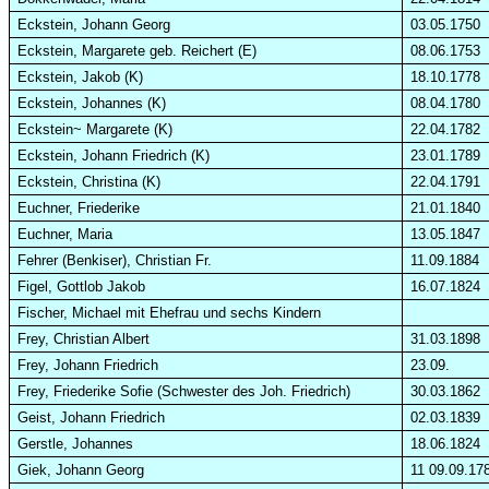
Eckste
in, Johann Georg
03.05.1750
Eckstein, Margarete geb. Reichert (E)
08.06.1753
Eckstein, Jakob (K)
18.10.1778
Eckstein, Johannes (K)
08.04.1780
Eckstein~ Margarete (K)
22.04.1782
Eckstein, Johann Friedrich (K)
23.01.1789
Eckstein, Christina (K)
22.04.1791
Euchner
, Friederike
21.01.1840
Euchner
, Maria
13.05.1847
Feh
rer
(Benkiser), Christian Fr.
11.09.1884
Figel
, Gottlob Jakob
16.07.1824
Fischer, Michael mit Ehefrau und sechs Kindern
Frey, Christian Albert
31.03.1898
Frey, Johann Friedrich
23.09.
Frey, Friederike Sofie (Schwester des
Joh
. Friedrich)
30.03.1862
Geist, Johann Friedrich
02.03.1839
Ger
stle, Johannes
18.06.1824
Giek, Johann Georg
11 09.09.17