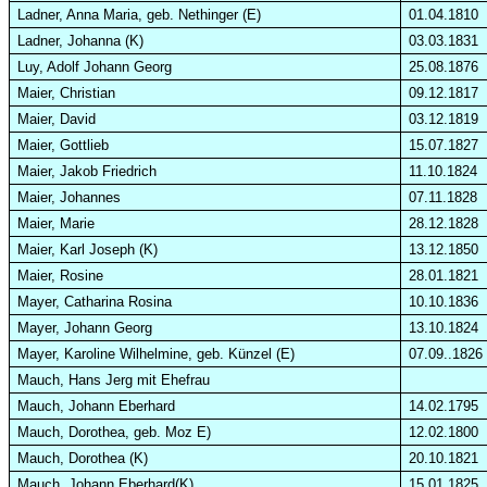
Ladner, Anna Maria, geb.
Nethinger
(E)
01.04.1810
Ladner, Johanna (K)
03.03.1831
Luy
, Adolf Johann Georg
25.08.1876
Maier, Christian
09.12.1817
Maier, David
03.12.1819
Maier, Gottlieb
15.07.1827
Maier, Jakob Friedrich
11.10.1824
Maier, Johannes
07.11.1828
Maier, Marie
28.12.1828
Maier, Karl Joseph (K)
13.12.1850
Maier, Rosine
28.01.1821
Mayer, Catharina Rosina
10.10.1836
Mayer, Johann Georg
13.10.1824
Mayer, Karoline Wilhelmine, geb.
Künzel
(E)
07.09..1826
Mauch, Hans
Jerg
mit Ehefrau
Mauch, Johann Eberhard
14.02.1795
Mauch, Dorothea, geb. Moz E)
12.02.1800
Mauch, Dorothea (K)
20.10.1821
Mauch, Johann Eberhard(K)
15.01.1825