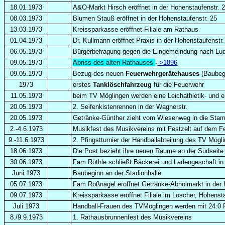
18.01.1973
A&O-Markt Hirsch eröffnet in der Hohenstaufenstr. 
08.03.1973
Blumen Stauß eröffnet in der Hohenstaufenstr. 25
13.03.1973
Kreissparkasse eröffnet Filiale am Rathaus
01.04.1973
Dr. Kullmann eröffnet Praxis in der Hohenstaufenstr.
06.05.1973
Bürgerbefragung gegen die Eingemeindung nach Ludw
09.05.1973
Abriss des alten Rathauses
-
->1896
09.05.1973
Bezug des neuen
Feuerwehrgerätehauses
(Baubegi
1973
erstes
Tanklöschfahrzeug
für die Feuerwehr
11.05.1973
beim TV Möglingen werden eine Leichathletik- und e
20.05.1973
2. Seifenkistenrennen in der Wagnerstr.
20.05.1973
Getränke-Günther zieht vom Wiesenweg in die Sta
2.-4.6.1973
Musikfest des Musikvereins mit Festzelt auf dem Fe
9.-11.6.1973
2. Pfingstturnier der Handballabteilung des TV Mögl
18.06.1973
Die Post bezieht ihre neuen Räume an der Südseit
30.06.1973
Fam Röthle schließt Bäckerei und Ladengeschaft in d
Juni 1973
Baubeginn an der Stadionhalle
05.07.1973
Fam Roßnagel eröffnet Getränke-Abholmarkt in der Lu
09.07.1973
Kreissparkasse eröffnet Filiale im Löscher, Hohenst
Juli 1973
Handball-Frauen des TVMöglingen werden mit 24:0 
8./9.9.1973
1. Rathausbrunnenfest des Musikvereins