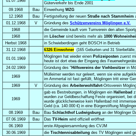
01.07.1968
Güterverkehr bis Ende 2001
09.1968
Bau
Einweihung
WZG
12.1968
Bau
Fertigstellung der neuen
Straße nach Stammheim
a
01.12.1968
V
Gründung des
Schützenvereins Möglingen e.V.
1968
die Gemeinde kauft vom Turnverein den alten Sport
1968
im
Löscher
sind bereits mehr als
1000 Wohneinhei
Herbst 1968
in Schwieberdingen geht BOSCH in Betrieb
31.12.1968
6326 Einwohner
(165 Geburten und 31 Sterbefäll
Möglingen hat wieder einen
Polizeiposten
zuerst m
01.01.1969
heute ist dort etwa der Eingang des Feuerwehrgerä
24.02.1969
Gründung des "
Hilfsvereins der Viehbesitzer
in Mö
Mülleimer werden nur geleert, wenn sie eine aufge
1969
im Ammertal ist fast gefüllt, Möglingen tritt einer 
1969
V
Gründung des
Arbeiterwohlfahrt
-Ortsverein Möglin
gab es Bestrebungen, in Möglingen ein
Hallenbad
z
wurden zur Geldbeschaffung Feste organisiert, bei 
1969
wurde glücklicherweise kein Hallenbad mit immense
Geld (ca. 140.000 €) in eine Bürgerstiftung Möglinge
08.1969
Bau
Bau
Schlachthof Ludwigsburg
an der Möglinger D
07.06.1969
Bau
Das
TV-Heim
wird offiziell eröffnet
06.1969
erste Altpapiersammlung des CVJM
30.06.1969
die
Tischtennisabteilung
des TV Möglingen wird g