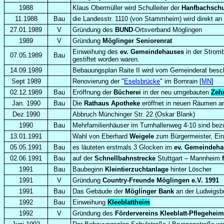
1988
Klaus Obermüller wird
Schulleiter der
Hanfbachsch
11.1988
Bau
die Landesstr. 1110 (von Stammheim) wird direkt a
27.01.1989
V
Gründung des
BUND
-Ortsverband Möglingen
1989
V
Gründung
Möglinger Seniorenrat
Einweihung des
ev. Gemeindehauses
in der Stromb
07.05.1989
Bau
gestiftet worden waren.
14.09.1989
Bebauungsplan Raite II wird vom Gemeinderat besc
Sept 1989
Renovierung der "
Eselsbrücke
" im Bornrain [
MN
]
02.12.1989
Bau
Eröffnung der
Bücherei
in der neu umgebauten
Zeh
Jan. 1990
Bau
Die
Rathaus Apotheke
eröffnet in neuen Räumen a
Dez 1990
Abbruch Münchinger Str. 22 (Oskar Blank)
1990
Bau
Mehrfamilienhäuser im Turnhallenweg 4-10 sind bezu
13.01.1991
Wahl von Eberhard
Weigele
zum Bürgermeister, Ei
05.05.1991
Bau
es läuteten erstmals 3 Glocken im
ev. Gemeindeh
02.06.1991
Bau
auf der
Schnellbahnstrecke
Stuttgart – Mannheim
1991
Bau
Baubeginn
Kleintierzuchtanlage
hinter Löscher
1991
V
Gründung
Country-Freunde Möglingen e.V. 1991
1991
Bau
Das Gebäude der
Möglinger Bank
an der Ludwigsb
1992
Bau
Einweihung
Kleeblattheim
1992
V
Gründung des
Fördervereins Kleeblatt-Pflegehei