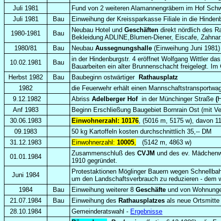
Juli 1981
Fund von 2 weiteren Alamannengräbern im Hof Schwi
Juli 1981
Bau
Einweihung der Kreissparkasse Filiale in die Hindenb
Neubau Hotel und
Geschäften
direkt nördlich des R
1980-1981
Bau
Bekleidung ADLINE,Blumen-Diener, Eiscafe, Zahnarz
1980/81
Bau
Neubau
Aussegnungshalle
(Einweihung Juni 1981)
in der Hindenburgstr. 4 eröffnet Wolfgang Wittler da
10.02.1981
Bau
Bauarbeiten ein
alter Brunnenschacht freigelegt. I
Herbst 1982
Bau
Baubeginn
ostwärtiger
Rathausplatz
1982
die Feuerwehr erhält einen Mannschaftstransportwa
9.12.1982
Abriss
Adelberger Hof
in der Münchinger Straße
(
H
Anf 1983
Beginn Erschließung Baugebiet Bornrain Ost (mit Ve
30.06.1983
Einwohnerzahl: 10176
, (5016 m, 5175 w), davon 1
09.1983
50 kg Kartoffeln kosten durchschnittlich 35,-- DM
31.12.1983
Einwohnerzahl:
10005
,
(5142 m, 4863 w)
Zusammenschluß des
CVJM
und des ev. Mädchenwe
01.01.1984
1910 gegründet.
Protestaktionen Möglinger Bauern wegen Schnellbahn
Juni 1984
um den Landschaftsverbrauch zu reduzieren - dem 
1984
Bau
Einweihung weiterer 8
Geschäfte
und von Wohnungen
21.07.1984
Bau
Einweihung des
Rathausplatzes
als neue Ortsmitte
28.10.1984
Gemeinderatswahl -
Ergebnisse