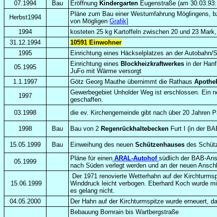
07.1994
Bau
Eröffnung
Kindergarten
Eugenstraße (am 30.03.93: 
Pläne zum Bau einer Westumfahrung Möglingens, bz
Herbst1994
von Mögligen
Grafik]
1994
kosteten 25 kg Kartoffeln zwischen 20 und 23 Mark,
31.12.1994
10591 Einwohner
1995
Einrichtung eines Häckselplatzes an der Autobahn/S
Einrichtung eines
Blockheizkraftwerkes
in der Hanf
05.1995
JuFo mit Wärme versorgt
1.1.1997
Götz Georg Mauthe übernimmt die Rathaus
Apothe
Gewerbegebiet Unholder Weg ist erschlossen. Ein n
1997
geschaffen.
03.1998
die ev. Kirchengemeinde gibt nach über 20 Jahren 
1998
Bau
Bau von 2
Regenrückhaltebecken
Furt I (in der BA
15.05.1999
Bau
Einweihung des neuen
Schützenhauses
des Schütz
Pläne für einen
ARAL-Autohof
südlich der BAB-Ansc
05.1999
nach Süden verlegt werden und an der neuen Anschlu
Der 1971 renovierte Wetterhahn auf der Kirchturmsp
15.06.1999
Winddruck leicht verbogen. Eberhard Koch wurde m
es gelang nicht.
04.05.2000
Der Hahn auf der Kirchturmspitze wurde erneuert, d
Bebauung Bornrain bis Wartbergstraße