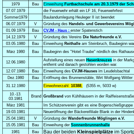
1979
Bau
Einweihung
Furtbachschule am 20.3.1979 der Sc
07.07.1979
die Feuerwehr erhält ein LF 16, Feuerwehrfest
Sommer1979
Baulandumlegung Heuleger II ist beendet
06.07.1979
V
Gründung des
Handels- und Gewerbevereins Mög
01.09.1979
Bau
CVJM - Haus :
erster Spatenstich
14.12.1979
V
Gründung des Vereins
Die Naturfreunde e.V.
03.05.1980
Bau
Einweihung
Reithalle
am Steinbruch, Baubeginn war
März 1980
Bau
Baubeginn des "Hotel Traube" nördlich des Rathau
Aufstellung eines neuen
Hasenkreuzes
in der Markg
12.06.1980
entfernt und danach gestohlen worden war.
12.07.1980
Bau
Einweihung des
CVJM-Hauses
im Leudelsbachtal
Dez.1980
Bau
Eröffnung des Brunnenstüble, Wirt Wolfgang Wittler
31.12.1980
Einwohnerzahl:
10388
,
(5355 m, 5033 w)
10.-13.
Brand
Großbrand
von Kühlhäusern in der Raiffeisenstraß
03.1981
März 1981
Im Schützenverein gibt es eine Bogenschießgruppe
19.03.1981
Neueröffnung der Bäckereifiliale Blank in der Hinde
25.04.1981
V
Gründung der
Wanderfreunde Möglingen e.V.
15.05.1981
Bau
Einweihung der
Sonnenbrunnenhalle
Bau der beiden
Kleinspielplätze
im Sport
1981
Bau