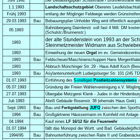
Juni 1992
Der Bebauungsplan Schulstraße / Brunnenstraße wird
1.1.1993
Landschaftsschutzgebiet
Obereres Leudelsbachta
Frühj 1993
entlang der Möglinger Feldwege werden Grünstreifen
29.03.1993
Bau
Bebauungsplan Unholder Weg wird öffentlich ausgel
Bahnübergang Daimlerstr. soll fast 4 Mill. DM kost
05.1993
(Schulstr./Brunnenstr.)
der alte Stundenstein von 1993 an der Sch
1993
Steinmetzmeister Widmann aus Schwieberd
1993
Einweihung der neuen
Orgel
im ev. Gemeindezentr
1993
Bau
Feldscheuer/Maschinenschuppen Hans Mergenthaler
1993
Abbruch Münchinger Str. 29 - Haus Adolf Koch (Bes
1993
Bau
Asylantenunterkunft Ludwigsburger Str. 101 (245 T
01.07.1993
Einführung des
5-stelligen
Postleitzahlensystems
05.07.1993
Gründung der Freien Wählervereinigung e.V. Möglin
27.07.1993
Übergabe Metzgerei Klenk - Judex in der Hindenbur
Juli 1993
Abriß Gebäude Rosenstr. 38 (ehemals Haus Giek)
Sept.1993
Bau
Bau und
Fertigstellung
JUFO
zwischen den Sportha
1994
Bau
Großgärtnerei Häussermann im Kornfeld mit Anlage
04.1994
Kauf eines
LF 16/12 für die Feuerwehr
01.07.1994
fällt das Monopol der Württ. und Bad. Gebäude(pflic
1994/95
Bau
Bahnunterführung zwischen Raite II und Grabenäck