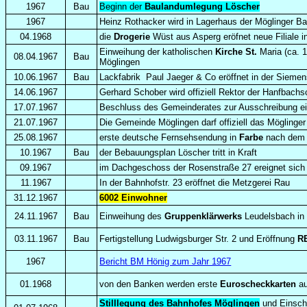
1967
Bau
Beginn der
Baulandumlegung Löscher
1967
Heinz Rothacker wird in Lagerhaus der Möglinger Ban
04.1968
die
Drogerie
Wüst aus Asperg eröfnet neue Filiale in
Einweihung der katholischen
Kirche St.
Maria (ca. 
08.04.1967
Bau
Möglingen
10.06.1967
Bau
Lackfabrik Paul Jaeger & Co eröffnet in der Siemens
14.06.1967
Gerhard Schober wird offiziell Rektor der Hanfbachs
17.07.1967
Beschluss des Gemeinderates zur Ausschreibung 
21.07.1967
Die Gemeinde Möglingen darf offiziell das Mögling
25.08.1967
erste deutsche Fernsehsendung in
Farbe
nach dem
10.1967
Bau
der Bebauungsplan Löscher tritt in Kraft
09.1967
im Dachgeschoss der Rosenstraße 27 ereignet sich
11.1967
In der Bahnhofstr. 23 eröffnet die Metzgerei Rau
31.12.1967
6002 Einwohner
24.11.1967
Bau
Einweihung des
Gruppenklärwerks
Leudelsbach in 
03.11.1967
Bau
Fertigstellung Ludwigsburger Str. 2 und Eröffnung
R
1967
Bericht BM Hönig zum Jahr 1967
01.1968
von den Banken werden erste
Euroscheckkarten
au
Stilllegung des Bahnhofes Möglingen
und Einschr