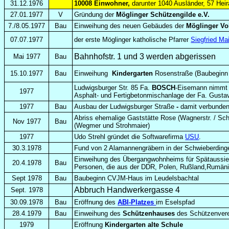
31.12.1976
10008 Einwohner,
darunter 1040 Ausländer, 57 Heir
27.01.1977
V
Gründung der
Möglinger Schützengilde e.V.
7./8.05.1977
Bau
Einweihung des neuen Gebäudes der
Möglinger Vo
07.07.1977
der erste Möglinger katholische Pfarrer
Siegfried Ma
Bahnhofstr. 1 und 3 werden abgerissen
Mai 1977
Bau
15.10.1977
Bau
Einweihung
Kindergarten
Rosenstraße (Baubeginn 
Ludwigsburger Str. 85 Fa.
BOSCH
-Eisemann nimmt P
1977
Asphalt- und Fertigbetonmischanlage der Fa. Gust
1977
Bau
Ausbau der Ludwigsburger Straße
-
damit verbunden
Abriss ehemalige Gaststätte Rose (Wagnerstr. / Sch
Nov 1977
Bau
(Wegmer und Strohmaier)
1977
Udo Strehl gründet die Softwarefirma
USU
.
30.3.1978
Fund von 2 Alamannengräbern in der Schwieberding
Einweihung des Übergangwohnheims für Spätaussiedle
20.4.1978
Bau
Personen, die aus der DDR, Polen, Rußland,Rumän
Sept 1978
Bau
Baubeginn CVJM-Haus im Leudelsbachtal
Abbruch Handwerkergasse 4
Sept. 1978
30.09.1978
Bau
Eröffnung des
ABI-Platzes
im Eselspfad
28.4.1979
Bau
Einweihung des
Schützenhauses
des Schützenvere
1979
Eröffnung
Kindergarten alte Schule