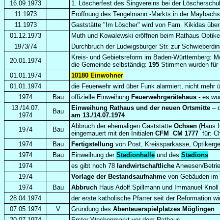
16.09.1973
1. Löscherfest des Singvereins bei der Löscherschu
11.1973
Eröffnung des Tengelmann -Markts in der Maybachst
11.1973
Gaststätte "Im Löscher" wird von Fam. Kikidas üb
01.12.1973
Muth und Kowalewski eröffnen beim Rathaus Optike
1973/74
Durchbruch der Ludwigsburger Str. zur Schwieberdin
Kreis- und Gebietsreform im Baden-Württemberg: Mö
20.01.1974
die Gemeinde selbständig:
195
Stimmen wurden für
01.01.1974
10180 Einwohner
01.01.1974
die Feuerwehr wird über Funk alarmiert, nicht mehr 
1974
Bau
offizielle
Einweihung
Feuerwehrgerätehaus -
es wu
13./14.07.
Einweihung Rathaus und der neuen Ortsmitte
– d
Bau
1974
am 13./14.07.1974
Abbruch der ehemaligen Gaststätte
Ochsen
(Haus I
1974
Bau
eingemauert mit den Initialen
CFM CM 1777
für: C
1974
Bau
Fertigstellung
von Post, Kreissparkasse, Optikerg
1974
Bau
Einweihung der
Stadionhalle
und des
Stadions
1974
es gibt noch 78
landwirtschaftliche
Anwesen/Betrie
1974
Vorlage der Bestandsaufnahme
von Gebäuden im 
1974
Bau
Abbruch
Haus Adolf Spillmann und Immanuel Knol
28.04.1974
der erste katholische Pfarrer seit der Reformation w
07.05.1974
V
Gründung des
Abenteuerspielplatzes Möglingen
20.07.1974
Erster Wochenmarkt vor dem Rathaus