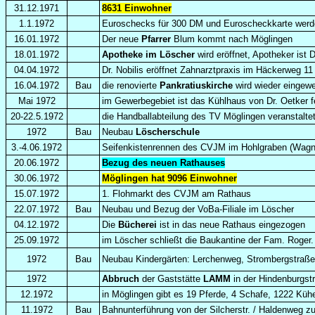
31.12.1971
8631 Einwohner
1.1.1972
Euroschecks für 300 DM und Euroscheckkarte werde
16.01.1972
Der neue
Pfarrer
Blum kommt nach Möglingen
18.01.1972
Apotheke im Löscher
wird eröffnet, Apotheker ist
04.04.1972
Dr. Nobilis eröffnet Zahnarztpraxis im Häckerweg 11
16.04.1972
Bau
die renovierte
Pankratiuskirche
wird wieder eingewe
Mai 1972
im Gewerbegebiet ist das Kühlhaus von Dr. Oetker fe
20-22.5.1972
die Handballabteilung des TV Möglingen veranstalt
1972
Bau
Neubau
Löscherschule
3.-4.06.1972
Seifenkistenrennen des CVJM im Hohlgraben (Wagne
20.06.1972
Bezug des neuen Rathauses
30.06.1972
Möglingen hat 9096 Einwohner
15.07.1972
1. Flohmarkt des CVJM am Rathaus
22.07.1972
Bau
Neubau und Bezug der VoBa-Filiale im Löscher
04.12.1972
Die
Bücherei
ist in das neue Rathaus eingezogen
25.09.1972
im Löscher schließt die Baukantine der Fam. Roger.
1972
Bau
Neubau Kindergärten: Lerchenweg, Strombergstraß
1972
Abbruch
der Gaststätte
LAMM
in der Hindenburgstr
12.1972
in Möglingen gibt es 19 Pferde, 4 Schafe, 1222 Kü
11.1972
Bau
Bahnunterführung von der Silcherstr. / Haldenweg zu