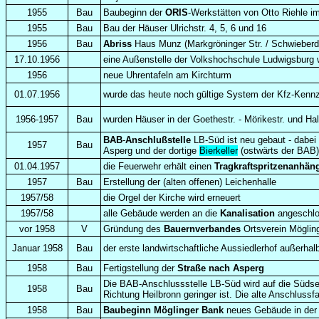
1955
Bau
Baubeginn der
ORIS
-Werkstätten von Otto Riehle 
1955
Bau
Bau der Häuser Ulrichstr. 4, 5, 6 und 16
1956
Bau
Abriss
Haus Munz (Markgröninger Str. / Schwieberdi
17.10.1956
eine Außenstelle der Volkshochschule Ludwigsburg w
1956
neue Uhrentafeln am Kirchturm
01.07.1956
wurde das heute noch gültige System der Kfz-Kennz
1956-1957
Bau
wurden Häuser in der Goethestr. - Mörikestr. und H
BAB
-
Anschlußstelle
LB-Süd ist neu gebaut - dabei
1957
Bau
Asperg und der dortige
Bierkeller
(ostwärts der BAB) 
01.04.1957
die Feuerwehr erhält einen
Tragkraftspritzenanhän
1957
Bau
Erstellung der (alten offenen) Leichenhalle
1957/58
die Orgel der Kirche wird erneuert
1957/58
alle Gebäude werden an die
Kanalisation
angeschl
vor 1958
V
Gründung des
Bauernverbandes
Ortsverein Möglin
Januar 1958
Bau
der erste landwirtschaftliche Aussiedlerhof außerh
1958
Bau
Fertigstellung der
Straße nach Asperg
Die BAB-Anschlussstelle LB-Süd wird auf die Südsei
1958
Bau
Richtung Heilbronn geringer ist. Die alte Anschlussf
1958
Bau
Baubeginn Möglinger Bank
neues Gebäude in der 