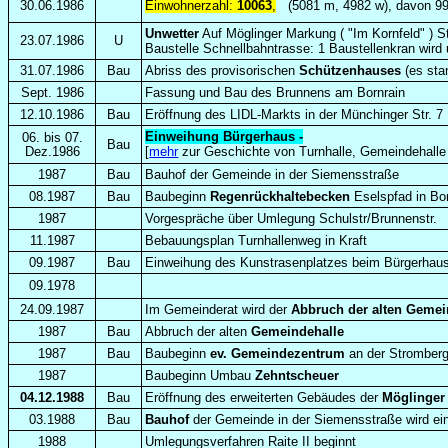
30.06.1986
Einwohnerzahl:
100
63
,
(5081 m, 4982 w), davon 99
Unwetter
Auf Möglinger Markung ( "Im Kornfeld" ) 
23.07.1986
U
Baustelle Schnellbahntrasse: 1 Baustellenkran wird 
31.07.1986
Bau
Abriss des provisorischen
Schützenhauses
(es sta
Sept. 1986
Fassung und Bau des Brunnens am Bornrain
12.10.1986
Bau
Eröffnung des LIDL-Markts in der Münchinger Str. 7
Einweihung Bürgerhaus -
06. bis 07.
Bau
Dez.1986
[
mehr
zur Geschichte von Turnhalle, Gemeindehalle
1987
Bau
Bauhof der Gemeinde in der Siemensstraße
08.1987
Bau
Baubeginn
Regenrückhaltebecken
Eselspfad in Bor
1987
Vorgespräche über Umlegung Schulstr/Brunnenstr.
11.1987
Bebauungsplan Turnhallenweg in Kraft
09.1987
Bau
Einweihung des Kunstrasenplatzes beim Bürgerhau
09.1978
24.09.1987
Im Gemeinderat wird der
Abbruch der alten Gemei
1987
Bau
Abbruch der alten
Gemeindehalle
1987
Bau
Baubeginn
ev. Gemeindezentrum
an der Stromber
1987
Baubeginn Umbau
Zehntscheuer
04.12.1988
Bau
Eröffnung des erweiterten Gebäudes der
Möglinger
03.1988
Bau
Bauhof
der Gemeinde in der Siemensstraße wird ein
1988
Umlegungsverfahren Raite II beginnt