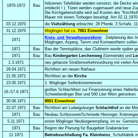
hölzernen Tafelbilder werden versetzt, die Decke wi
1970-1972
Bau
entdeckt ! )
. Türen werden zugemauert und neue Zug
Die Kirchgartenstraße wird auf Kosten
des "Kirchhof
Mauer mit einem Torbogen beseitigt. Am 02.11.1970 
03.12.1970
die
Viehzählung
erbrachte: 28 Pferde, 3 Schafe, 1
31.12.1970
Möglingen hat ca.
7061 Einwohner
Kreis- und Verwaltungsreform
Zielplanung des In
1971
Möglingen, Asperg, Tamm und Kornwestheim sollen
1971
Bau
Bau der Tennisplätze, das Clubheim wurde später g
1971
Bau
Bau
Kindergarten Lerchenweg
(Gemeinde) und
Le
1.3.1971
neu gefasste Straßenverkehrsordnung mit vielen Ä
29.04.1971
Richtfest am neuen Rathaus
21.05.1971
Richtfest an der
Kirche
23.05.1971
2. Möglinger Seifenkistenrennen
großes Schlachtfest zur Finanzierung eines Halle
16./17.6.1971
Schwieberdinger Bier und 500 Liter Wein getrunken.
30.06.1971
8001 Einwohner
22.07.1971
Bau
Richtfest am Ludwigsburger
Schlachthof
an der Mög
1971
Bau
Neubau Schlosserei/Schmiede Hiesinger, Krämerga
5.11.1971
erster Möglinger Neubürgerempfang, im ev. Gemein
1971
Bau
Beginn der Planung für Baugebiet Grabenäcker
12.1971
Betriebsschließung Fa.
Kleinheinz
, Schuhfabrik i