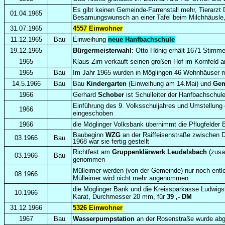
Es gibt keinen Gemeinde-Farrenstall mehr, Tierarzt 
01.04.1965
Besamungswunsch an einer Tafel beim Milchhäusle,
31.07.1965
4557 Einwohner
11.12.1965
Bau
Einweihung
neue Hanfbachschule
19.12.1965
Bürgermeisterwahl
: Otto Hönig erhält 1671 Stimm
1965
Klaus Zirn verkauft seinen großen Hof im Kornfeld a
1965
Bau
Im Jahr 1965 wurden in Möglingen 46 Wohnhäuser 
14.5.1966
Bau
Bau
Kindergarten
(Einweihung am 14.Mai)
und
Gem
1966
Gerhard
Schober
ist Schulleiter der Hanfbachschule
Einführung des 9. Volksschuljahres und Umstellung
1966
eingeschoben
1966
die Möglinger Volksbank übernimmt die Pflugfelder
Baubeginn
WZG
an der Raiffeisenstraße zwischen D
03.1966
Bau
1968 war sie fertig gestellt
Richtfest am
Gruppenklärwerk
Leudelsbach
(zusa
03.1966
Bau
genommen
Mülleimer werden (von der Gemeinde) nur noch entle
08.1966
Mülleimer wird nicht mehr angenommen
die Möglinger Bank und die Kreissparkasse Ludwigs
10.1966
Karat, Durchmesser 20 mm, für
39 ,- DM
31.12.1966
5326 Einwohner
1967
Bau
Wasserpumpstation
an der Rosenstraße wurde abge