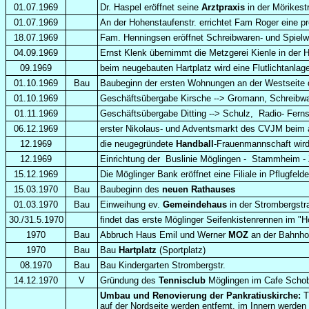
01.07.1969
Dr. Haspel eröffnet seine
Arztpraxis
in der Mörikestr
01.07.1969
An der Hohenstaufenstr. errichtet Fam Roger eine pr
18.07.1969
Fam. Henningsen eröffnet Schreibwaren- und Spie
04.09.1969
Ernst Klenk übernimmt die Metzgerei Kienle in der 
09.1969
beim neugebauten Hartplatz wird eine Flutlichtanlage 
01.10.1969
Bau
Baubeginn der ersten Wohnungen an der Westseite
01.10.1969
Geschäftsübergabe Kirsche --> Gromann, Schreibwa
01.11.1969
Geschäftsübergabe Ditting --> Schulz, Radio- Fern
06.12.1969
erster Nikolaus- und Adventsmarkt des CVJM beim 
12.1969
die neugegründete
Handball
-Frauenmannschaft wird
12.1969
Einrichtung der Buslinie Möglingen - Stammheim -
15.12.1969
Die Möglinger Bank eröffnet eine Filiale in Pflugfeld
15.03.1970
Bau
Baubeginn des
neuen Rathauses
01.03.1970
Bau
Einweihung ev.
Gemeindehaus
in der Strombergstr
30./31.5.1970
findet das erste Möglinger Seifenkistenrennen im "H
1970
Bau
Abbruch Haus Emil und Werner
MOZ
an der Bahnhof
1970
Bau
Bau
Hartplatz
(Sportplatz)
08.1970
Bau
Bau Kindergarten Strombergstr.
14.12.1970
V
Gründung des
Tennisclub
Möglingen im Cafe Schobe
Umbau und Renovierung der Pankratiusk
irche:
T
auf der Nord
seite werden entfernt, im Innern werden