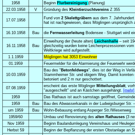
1958
Beginn
Flurbereinigung
(Planung)
22.03.1958
V
Gründung des
Kleintierzuchtvereins
Z 355
Fund von
2 Skelettgräbern
aus dem 7. Jahrhundert 
17.07.1958
hat ist nachgewiesen, dass Möglingen ursprünglich 
16.10.1958
Bau
die
Fernwasserleitung
Bodensee - Stuttgart wird e
Einweihung der (heute alten)
Leichenhalle
– seit 19
16.11.1958
Bau
gleichzeitig wurden keine Leichenprozessionen vom
Weltkriege wird aufgestellt.
1.1.1959
Möglingen hat 3053 Einwohner
01.1959
Feuermelder für die Alarmierung der Feuerwehr werden
Bau des "
Betonfeldwegs
", dies ist der Weg in Ve
10.03.1959
Stammheimer Str. und obigem Weg. Damit konnten di
betoniert und 2 m nur geschottert.
erscheint das erste Möglinger
Mitteilungsblatt
, vor
07.08.1959
"ausgeschellt" und an Kästchen ausgehängt.
[mehr]
1959
Das Rathaus ist auch samstags geöffnet, Gemeinde
1959
Bau
Bau des Abwasserkanals in der Ludwigsburger Str.
um 1959
Bau
Wohn-Bebauung entlang Asperger Str./Wiesenweg
1959/60
Umbau und Renovierung des
alten Rathauses
(3 n
Nov 1959
Beginn Baulandumlegung Vereinshaus und Heuleger
Herbst 59
Beginn der Bepflanzung der ersten Obstanlage an S