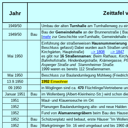
Zeittafel
Jahr
1949/50
Umbau der alten
Turnhalle
am Turnhallenweg zu e
Bau der
Gemeindehalle
an der Brunnenstraße
( Ba
1949/50
Bau
[
mehr
zur Geschichte vonTurnhalle, Gemeindehalle 
Einführung der straßenweisen
Hausnummerierung
Beschluss gefasst) Dabei wurden auch Straßen umben
Kirchgärten, Hauptstraße)
--> 1808
--> 1847
Mai
1950
es gibt nur
16
Straßennamen
:
Beim Rathaus, Kirch
Bahnhofstraße, Hindenburgstraße, Krämergasse, Pfa
Asperger Straße und Stammheimer Straße.
1999 waren es bereits 112 Straßennamen.
Mai 1950
Beschluss zur Baulandumlegung Mühlweg (Friedrich
13.9.1950
1992
Einwohner
09.1950
in Möglingen sind ca.
470
Flüchtlinge/Vertriebene un
Januar 1951
Bau
im Wollenberg (Albert-Kleinheinz-Str.) wird schon d
1951
Maul- und Klauenseuche im Ort
1952
Planungen Baulandumlegung alte- und neue Halden (H
1952
Fund von
Alamannengräbern
beim Bau des Hause
1952
Bau
Schützenplatz wird bebaut, erste Häuser "Im Wollenber
1952
Bau
Markgröninger Str. 16 wird umgebaut und bis 1960 di