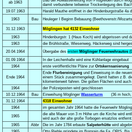
Bau der Abwasserleitung von Pflugfelden durch Mög
ab 1963
damit verbundene teilweise Trockenlegung des Bach
19.07.1963
Harald Mauthe eröffnet in der Hindenburgstraße 4a d
1963
Bau
Heuleger I Beginn Bebauung (Beethovenstr./Mozartstr
31.12.1963
Möglingen hat 4132 Einwohner
1963
Hindenburgstr. 1 (Haus Koch) wird abgerissen und da
1963
die Brühlstraße, Wiesenweg, Häckerweg sind herges
20.04.1964
Übergabe des
ersten
Möglinger Feuerwehrautos
(
01.09.1964
In der Leichenhalle wird eine Kühlanlage eingebaut
1964
erste veröffentlichte Pläne zur
Ortskernsanierung
Ende
Flurbereinigung
und Einweisung in die neuen
Ende 1964
einem Stück zusammengelegt. Damit hatten z.B. die
kilomenterweit fahren. Die goßen Flächen sind auch 
1964
der Polizeiposten wird geschlossen
10.12.1964
Bau
Einweihung Möglinger
Wasserturm
(36 m hoch, K
31.12.1964
4318 Einwohner
1964
im gesamten Jahr 1964 hatte die Feuerwehr Mögling
die alte Mauer von 3 m Höhe um die Kirche wird entl
1965
wird auch der alte große Torbogen ersatzlos entfernt
1965
Abbr
Die im Jahr 1784 erbaute
Salpeterhütte
wird abgeb
1965
Otto Riehle gründete im Bornrain die Fa. ORIS. Bi