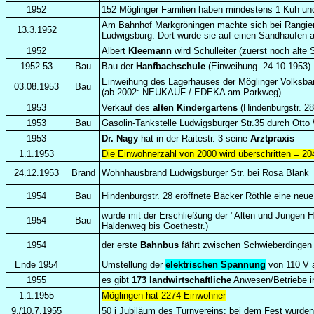
1952
152 Möglinger Familien haben mindestens 1 Kuh und 
Am Bahnhof Markgröningen machte sich bei Rangiera
13.3.1952
Ludwigsburg. Dort wurde sie auf einen Sandhaufen a
1952
Albert
Kleemann
wird Schulleiter
(zuerst noch alte
1952-53
Bau
Bau der
Hanfbachschule
(Einweihung 24.10.1953)
Einweihung des Lagerhauses der Möglinger Volksba
03.08.1953
Bau
(ab 2002: NEUKAUF / EDEKA am Parkweg)
1953
Verkauf des
alten Kindergartens
(Hindenburgstr. 2
1953
Bau
Gasolin-Tankstelle Ludwigsburger Str.35 durch Otto
1953
Dr. Nagy
hat in der Raitestr. 3 seine
Arztpraxis
1.1.1953
Die Einwohnerzahl von 2000 wird überschritten = 20
24.12.1953
Brand
Wohnhausbrand Ludwigsburger Str. bei Rosa Blank
1954
Bau
Hindenburgstr. 28 eröffnete Bäcker Röthle eine neu
wurde mit der Erschließung der "Alten und Jungen Hä
1954
Bau
Haldenweg bis Goethestr.)
1954
der erste
Bahnbus
fährt zwischen Schwieberdingen 
Ende 1954
Umstellung der
elektrischen Spannung
von 110 V 
1955
es gibt
173 landwirtschaftliche
Anwesen/Betriebe i
1.1.1955
Möglingen hat 2274 Einwohner
9./10.7.1955
50 j Jubiläum des Turnvereins: bei dem Fest wurden