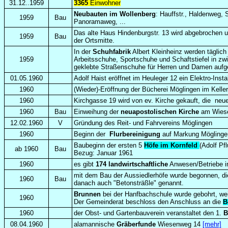
31.12..1959
3365
Einwohner
Neubauten im Wollenberg
: Hauffstr., Haldenweg, S
1959
Bau
Panoramaweg, ...
Das alte Haus Hindenburgstr. 13 wird abgebrochen und
1959
Bau
der Ortsmitte.
In der
Schuhfabrik
Albert Kleinheinz werden täglic
1959
Arbeitsschuhe, Sportschuhe und Schaftstiefel in z
geklebte Straßenschuhe für Herren und Damen au
01.05.1960
Adolf Haist eröffnet im Heuleger 12 ein Elektro-Insta
1960
(Wieder)-Eröffnung der Bücherei Möglingen im Kell
1960
Kirchgasse 19 wird von ev. Kirche gekauft, die neue
1960
Bau
Einweihung der
neuapostolischen
Kirche
am Wiese
12.02.1960
V
Gründung des Reit- und Fahrvereins Möglingen
1960
Beginn der
Flurbereinigung
auf Markung Möglinge
Baubeginn der ersten 5
Höfe im Kornfeld
(Adolf Pf
ab 1960
Bau
Bezug: Januar 1961
1960
es gibt
174 landwirtschaftliche
Anwesen/Betriebe in
mit dem Bau der Aussiedlerhöfe wurde begonnen, di
1960
Bau
danach auch "Betonsträßle" genannt.
Brunnen
bei der Hanfbachschule wurde gebohrt, wei
1960
Der Gemeinderat beschloss den Anschluss an die
B
1960
der Obst- und Gartenbauverein veranstaltet den 1.
B
08.04.1960
alamannische
Gräberfunde
Wiesenweg 14
[mehr]