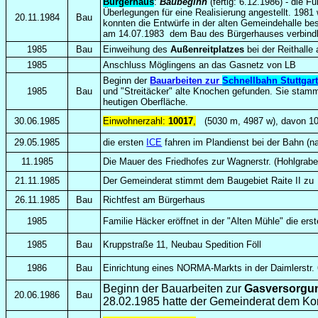
Bürgerhaus
:
Baubeginn
(fertig: 6.12.1986) - die
Überlegungen für eine Realisierung angestellt. 1981
20.11.1984
Bau
konnten die Entwürfe in der alten Gemeindehalle be
am 14.07.1983 dem Bau des Bürgerhauses verbindl
1985
Bau
Einweihung des
Außenreitplatzes
bei der Reithalle
1985
Anschluss Möglingens an das Gasnetz von LB
Beginn der
Bauarbeiten zur
Schnellbahn Stuttgar
1985
Bau
und "Streitäcker" alte Knochen gefunden. Sie stammt
heutigen Oberfläche.
30.06.1985
Einwohnerzahl:
10017
,
(5030 m, 4987 w), davon 10
29.05.1985
die ersten
ICE
fahren im Plandienst bei der Bahn (n
11.1985
Die Mauer des Friedhofes zur Wagnerstr. (Hohlgraben
21.11.1985
Der Gemeinderat stimmt dem Baugebiet Raite II zu
26.11.1985
Bau
Richtfest am Bürgerhaus
1985
Familie Häcker eröffnet in der "Alten Mühle" die e
1985
Bau
Kruppstraße 11, Neubau Spedition Föll
1986
Bau
Einrichtung eines NORMA-Markts in der Daimlerstr.
Beginn der Bauarbeiten zur
Gasversorgu
20.06.1986
Bau
28.02.1985 hatte der Gemeinderat dem Ko