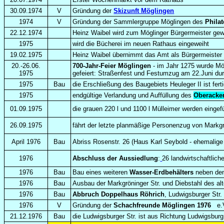
30.09.1974
V
Gründung der
Skizunft Möglingen
1974
V
Gründung der Sammlergruppe Möglingen des
Philat
22.12.1974
Heinz Waibel wird zum Möglinger Bürgermeister gew
1975
wird die Bücherei im neuen Rathaus eingeweiht
19.02.1975
Heinz Waibel übernimmt das Amt als Bürgermeister
20.-26.06.
700-Jahr-Feier Möglingen
- im Jahr 1275 wurde Mö
1975
gefeiert: Straßenfest und Festumzug am 22.Juni dur
1975
Bau
die Erschließung des Baugebiets Heuleger II ist ferti
1975
endgültige Verlandung und Auffüllung des
Oberacke
01.09.1975
die grauen 220 l und 1100 l Mülleimer werden eingef
26.09.1975
fährt der letzte planmäßige Personenzug von Markg
April 1976
Bau
Abriss Rosenstr. 26 (Haus Karl Seybold - ehemalig
1976
Abschluss der Aussiedlung
:
26 landwirtschaftlich
1976
Bau
Bau eines weiteren
Wasser-Erdbehälters
neben de
1976
Bau
Ausbau der Markgröninger Str. und Diebstahl des al
1976
Bau
Abbruch
Doppelhaus Röhrich
, Ludwigsburger Str.
1976
V
Gründung der
Schachfreunde Möglingen 1976
e.
21.12.1976
Bau
die Ludwigsburger Str. ist aus Richtung Ludwigsbur