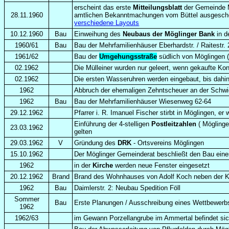
erscheint das erste
Mitteilungsblatt
der Gemeinde M
28.11.1960
amtlichen Bekanntmachungen vom Büttel ausgeschel
verschiedene Layouts
10.12.1960
Bau
Einweihung des
Neubaus der Möglinger Bank
in d
1960/61
Bau
Bau der Mehrfamilienhäuser Eberhardstr. / Raitestr. 
1961/62
Bau der
Umgehungsstraße
südlich von Möglingen 
02.1962
Die Mülleiner wurden nur geleert, wenn gekaufte Kon
02.1962
Die ersten Wasseruhren werden eingebaut, bis dahin
1962
Abbruch der ehemaligen Zehntscheuer an der Schwie
1962
Bau
Bau der Mehrfamilienhäuser Wiesenweg 62-64
29.12.1962
Pfarrer i. R. Imanuel Fischer stirbt in Möglingen, er
Einführung der 4-stelligen
Postleitzahlen
( Möglinge
23.03.1962
gelten
29.03.1962
V
Gründung des
DRK
- Ortsvereins Möglingen
15.10.1962
Der Möglinger Gemeinderat beschließt den Bau ein
1962
in der
Kirche
werden neue Fenster eingesetzt
20.12.1962
Brand
Brand des Wohnhauses von Adolf Koch neben der Ki
1962
Bau
Daimlerstr. 2: Neubau Spedition Föll
Sommer
Bau
Erste Planungen / Ausschreibung eines Wettbewerbs f
1962
1962/63
im Gewann Porzellangrube im Ammertal befindet sich