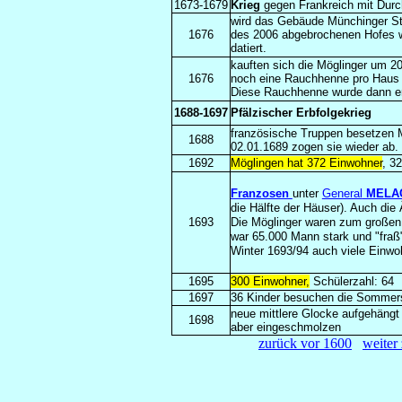
1673-1679
Krieg
gegen Frankreich mit Dur
wird das Gebäude Münchinger Str
1676
des 2006 abgebrochenen Hofes w
datiert.
kauften sich die Möglinger um 2
1676
noch eine Rauchhenne pro Haus
Diese Rauchhenne wurde dann er
1688-1697
Pfälzischer Erbfolgekrieg
französische Truppen besetzen 
1688
02.01.1689 zogen sie wieder ab.
1692
Möglingen hat 372 Einwohner
,
32
Franzosen
unter
General
MELA
die Hälfte der Häuser).
Auch die Ä
1693
Die Möglinger waren zum großen 
war 65.000 Mann stark und "fraß"
Winter 1693/94 auch viele Einwo
1695
300 Einwohner,
Schülerzahl: 64
1697
36 Kinder besuchen die Sommers
neue mittlere Glocke aufgehängt 
1698
aber eingeschmolzen
zurück vor 1600
weiter