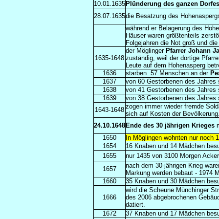
10.01.1635
Plünderung des ganzen Dorfe
28.07.1635
die Besatzung des Hohenaspergs 
während er Belagerung des Hohen
Häuser waren größtenteils zerst
Folgejahren die Not groß und die
der Möglinger
Pfarrer Johann J
1635-1648
zuständig, weil der dortige Pfarr
Leute auf dem Hohenasperg betr
1636
starben
57 Menschen an der
Pe
1637
von 60 Gestorbenen des Jahres
1638
von 41 Gestorbenen des Jahres
1639
von 38 Gestorbenen des Jahres
zogen immer wieder fremde Sold
1643-1648
sich auf Kosten der Bevölkerung
24.10.
1648
Ende des 30 jährigen Krieges
m
1650
In Möglingen wohnten nur noch 
1654
16 Knaben und 14 Mädchen besu
1655
nur 1435 von 3100 Morgen Acker
nach dem 30-jährigen Krieg war
1657
Markung werden bebaut - 1974 M
1660
35
Knaben und 30 Mädchen besu
wird die Scheune Münchinger Str
1666
des 2006 abgebrochenen Gebäude
datiert.
1672
37
Knaben und 17 Mädchen besu