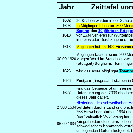
Jahr
Zeittafel vo
1602
36 Knaben wurden in der Schule u
1603
In Möglingen leben ca. 500 Me
Beginn
des
30 jährigen Kriege
1618
vor 1634 verliefen für Württembe
immer wieder Durchzüge und Ein
1618
Möglingen hat ca. 500 Einwohne
Möglingen tauscht seine 200 Mor
30.09.1620
Morgen Wald im Brandholz zwisc
(Stuttgart)-Bergheim, Hemminge
1626
wird das erste Möglinger
Totenb
1626
Pestjahr
, insgesamt starben in 
wird das Gebäude Stammheimer S
1627
Untersuchung des 2003 abgebro
dieses Jahr datiert.
Niederlage des schwedischen He
27.08
.1634
Soldaten
durchs Land und bracht
268 Einwohner starben 1634 und
Das "kaiserlich Volk" drang ins L
Kriegerhorden elend ums Leben".
06.09.1634
schwedischem Kommando verteidig
umliegenden Dörfern festgesetzt 