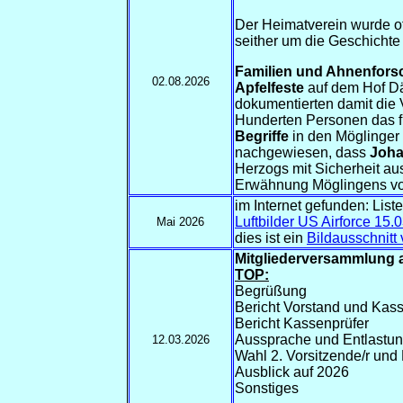
Der Heimatverein wurde o
seither um die Geschichte
Familien und Ahnenfor
02.08.2026
Apfelfeste
auf dem Hof Dä
dokumentierten damit die
Hunderten Personen das f
Begriffe
in den Möglinger 
nachgewiesen, dass
Joh
Herzogs mit Sicherheit a
Erwähnung Möglingens vor
im Internet gefunden: Lis
Luftbilder US Airforce 15.
Mai 2026
dies ist ein
Bildausschnitt
Mitgliederversammlung a
TOP:
Begrüßung
Bericht Vorstand und Kass
Bericht Kassenprüfer
Aussprache und Entlastu
12.03.2026
Wahl 2. Vorsitzende/r und
Ausblick auf 2026
Sonstiges