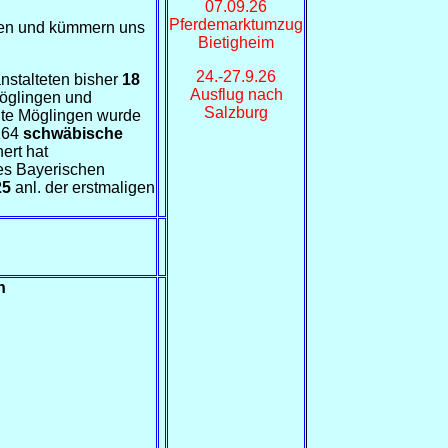
07.09.26
Pferdemarktumzug
chen und kümmern uns
Bietigheim
24.-27.9.26
nstalteten bisher
18
Ausflug nach
Möglingen und
Salzburg
lte Möglingen wurde
1164
schwäbische
ert hat
des Bayerischen
25
anl. der erstmaligen
n