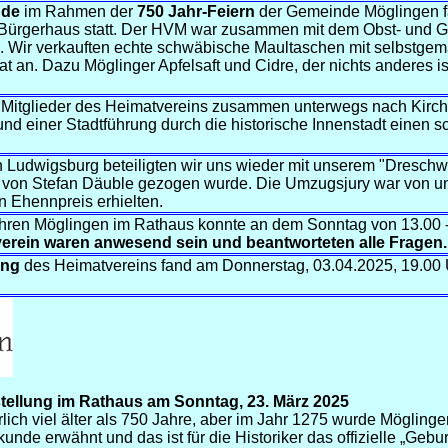
nde
im Rahmen der
750 Jahr-Feiern
der Gemeinde Möglingen f
m Bürgerhaus statt. Der HVM war zusammen mit dem Obst- und 
. Wir verkauften echte schwäbische Maultaschen mit selbstge
t an. Dazu Möglinger Apfelsaft und Cidre, der nichts anderes ist
Mitglieder des Heimatvereins zusammen unterwegs nach Kirchh
nd einer Stadtführung durch die historische Innenstadt einen 
n Ludwigsburg beteiligten wir uns wieder mit unserem "Dresch
g von Stefan Däuble gezogen wurde. Die Umzugsjury war von un
n Ehennpreis erhielten.
hren Möglingen im Rathaus konnte an dem Sonntag von 13.00 - 
erein waren anwesend sein und beantworteten alle Fragen.
ung
des Heimatvereins fand am Donnerstag, 03.04.2025, 19.00
tellung im Rathaus am Sonntag, 23. März 2025
rlich viel älter als 750 Jahre, aber im Jahr 1275 wurde Mögling
nde erwähnt und das ist für die Historiker das offizielle „Gebur