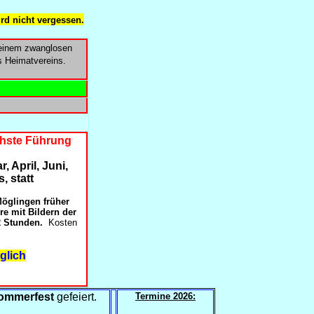
ird nicht vergessen.
einem zwanglosen
s Heimatvereins.
ächste Führung
 April, Juni,
, statt
Möglingen früher
re mit Bildern der
2 Stunden.
Kosten
glich
ommerfest
gefeiert.
Termine 2026: