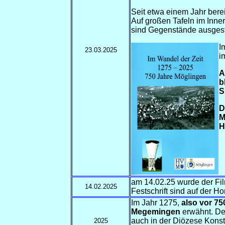
Seit etwa einem Jahr bere
Auf großen Tafeln im Inner
sind Gegenstände ausgeste
I
23.03.2025
i
A
b
S
D
M
H
am 14.02.25 wurde der Fil
14.02.2025
Festschrift sind auf der
Im Jahr 1275,
also vor 75
Megemingen
erwähnt. Der
auch in der Diözese Konst
2025