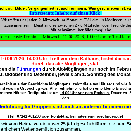
icht nur Bilder, Vergangenheit ist auch erinnern. Was geschrieben ist, w
Interessante Inhalte auf einen Klick
Wir treffen uns
jeden 2. Mittwoch im Monat
im TV-Heim in Möglingen
zu 
Zusammensein.
Meist sind es zwischen 2 - 6 Mitglieder
oder Freunde de
Mir schwätzet iber älles megliche.
der nächste Termin ist Mittwoch, 12.08.2026, 19.00 Uhr im TV-Heim
16.08.2026,
14.00 Uhr, Treff vor dem Rathaus, findet die n
durch das alte Möglingen, statt
nden die
Führungen
durch Alt-Möglingen nur noch im Februar,
, Oktober und Dezember, jeweils am 1. Sonntag des Monats
 erzählt aus der Geschichte Möglingens, zeigt die alten Häuser und wie 
nd was im Ort wichtig war.
Alle Teilnehmer erhalten eine kleine Broschü
ndenen Häuser.
Treffpunkt ist um
14.00 Uhr vor dem Rathaus.
Dauer ca. 
3,- €
erführung für Gruppen sind auch an anderen Terminen mö
(Tel. 07141 481280 oder kontakt ät heimatverein-moeglingen.de)
 wir vom Heimatverein unser
25 jähriges Jubiläum
in einem
S
errlichem Wetter gemütlich zusammen.