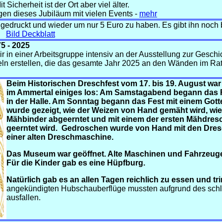
Sicherheit ist der Ort aber viel älter.
ngen dieses Jubiläum mit vielen Events -
mehr
 gedruckt und wieder um nur 5 Euro zu haben. Es gibt ihn noch
kt
Bild Deckblatt
5 - 2025
 wir in einer Arbeitsgruppe intensiv an der Ausstellung zur Gesch
eln erstellen, die das gesamte Jahr 2025 an den Wänden im Ra
Beim Historischen Dreschfest vom 17. bis 19. August wa
im Ammertal einiges los: Am Samstagabend begann das F
in der Halle. Am Sonntag begann das Fest mit einem Gott
wurde gezeigt, wie der Weizen von Hand gemäht wird, wie
Mähbinder abgeerntet und mit einem der ersten Mähdres
geerntet wird. Gedroschen wurde von Hand mit den Dres
einer alten Dreschmaschine.
Das Museum war geöffnet. Alte Maschinen und Fahrzeuge
Für die Kinder gab es eine Hüpfburg.
Natürlich gab es an allen Tagen reichlich zu essen und tr
angekündigten Hubschauberflüge mussten aufgrund des schle
ausfallen.