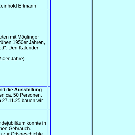
 Reinhold Ertmann
arten mit Möglinger
frühen 1950er Jahren,
ed". Den Kalender
50er Jahre)
und die
Ausstellung
ten ca. 50 Personen.
 27.11.25 bauen wir
ndejubiläum konnte in
onen Gebrauch.
zur Ortsgeschichte