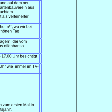
and auf dem neu
Gartenbauverein aus
machtem
 als verfeinerter
eim/T, wo wir bei
schönen Tag
wagen", der vom
s offenbar so
17.00 Uhr besichtigt
 Uhr wie immer im TV-
en zum ersten Mal in
tsjahr“.