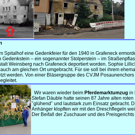
n
m Spitalhof eine Gedenkfeier für den 1940 in Grafeneck ermordet
 Gedenkstein – ein sogenannter Stolperstein – im Straßenpflast
talt Weinsberg nach Grafeneck deportiert worden. Sophie Lillic
 auch am gleichen Ort umgebracht. Für sie soll bei ihrem ehe
tzt werden.
Von einer Bläsergruppe des CVJM Posaunenchors 
gleitet.
Wir waren wieder beim
Pferdemarktumzug
in 
Stefan Däuble hatte seinen 87 Jahre alten rote
"glühend" und lautstark zum Einsatz gebracht. D
Anhänger klopften wir mit den Dreschflegeln weit
Der Beifall der Zuschauer und des Preisgerichts 