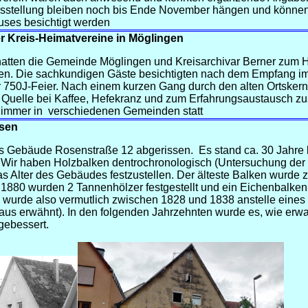
usstellung bleiben noch bis Ende November hängen und könne
uses besichtigt werden
er Kreis-Heimatvereine in Möglingen
atten die Gemeinde Möglingen und Kreisarchivar Berner zum H
en. Die sachkundigen Gäste besichtigten nach dem Empfang i
ur 750J-Feier. Nach einem kurzen Gang durch den alten Ortskern
 Quelle bei Kaffee, Hefekranz und zum Erfahrungsaustausch 
 immer in
verschiedenen Gemeinden statt
ssen
s Gebäude Rosenstraße 12 abgerissen.
Es stand ca. 30 Jahre 
.
Wir haben Holzbalken dentrochronologisch (Untersuchung der 
s Alter des Gebäudes festzustellen. Der älteste Balken wurde
 1880 wurden 2 Tannenhölzer festgestellt und ein Eichenbalke
 wurde also vermutlich zwischen 1828 und 1838 anstelle eine
n Haus erwähnt). In den folgenden Jahrzehnten wurde es, wie erwa
gebessert.