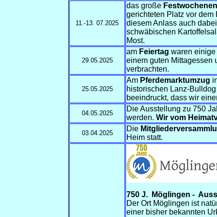
das große
Festwochene
gerichteten Platz vor de
diesem Anlass auch dabei
11.-13. 07.2025
schwäbischen Kartoffelsala
Most.
am
Feiertag
waren einige 
einem guten Mittagessen u
29.05.2025
verbrachten.
Am
Pferdemarktumzug
i
historischen Lanz-Bulldo
25.05.2025
beeindruckt, dass wir eine
Die Ausstellung zu 750 Ja
04.05.2025
werden.
Wir vom Heimatv
Die
Mitgliederversamml
03.04.2025
Heim statt.
75
0 J.
Möglingen -
Auss
Der Ort Möglingen ist natü
einer bisher bekannten Urku