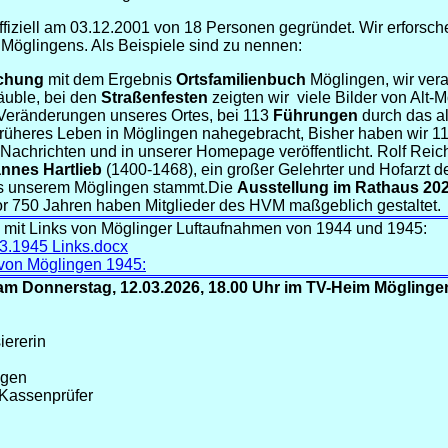
ffiziell am 03.12.2001 von 18 Personen gegründet. Wir erfors
 Möglingens. Als Beispiele sind zu nennen:
schung
mit dem Ergebnis
Ortsfamilienbuch
Möglingen, wir vera
uble, bei den
Straßenfesten
zeigten wir
viele Bilder von Alt-
 Veränderungen unseres Ortes, bei 113
Führungen
durch das a
rüheres Leben in Möglingen nahegebracht, Bisher haben wir 
Nachrichten und in unserer Homepage veröffentlicht. Rolf Reich
annes
Hartlieb
(1400-1468), ein großer Gelehrter und Hofarzt 
us unserem Möglingen stammt.Die
Ausstellung im Rathaus 20
 750 Jahren haben Mitglieder des HVM maßgeblich gestaltet.
te mit Links von Möglinger Luftaufnahmen von 1944 und 1945:
03.1945 Links.docx
 von Möglingen 1945:
m Donnerstag, 12.03.2026, 18.00 Uhr im TV-Heim Möglinge
iererin
ngen
 Kassenprüfer