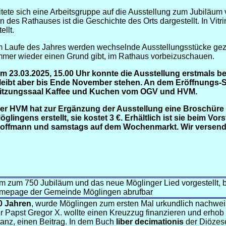
itete sich eine Arbeitsgruppe auf die Ausstellung zum Jubiläum
n des Rathauses ist die Geschichte des Orts dargestellt. In Vit
llt.
m Laufe des Jahres werden wechselnde Ausstellungsstücke geze
mmer wieder einen Grund gibt, im Rathaus vorbeizuschauen.
m 23.03.2025, 15.00 Uhr konnte die Ausstellung erstmals be
leibt aber bis Ende November
stehen. An dem Eröffnungs-S
itzungssaal Kaffee und Kuchen vom OGV und HVM.
er HVM hat zur Ergänzung der Ausstellung eine Broschüre 
öglingens erstellt, sie kostet 3 €. Erhältlich ist sie beim Vor
offmann und samstags auf dem Wochenmarkt. Wir versende
m zum 750 Jubiläum und das neue Möglinger Lied vorgestellt, 
 Homepage der Gemeinde Möglingen abrufbar
0 Jahren
, wurde Möglingen zum ersten Mal urkundlich nachwei
 Papst Gregor X. wollte einen Kreuzzug finanzieren und erhob v
anz, einen Beitrag. In dem Buch
liber decimationis
der Diözese