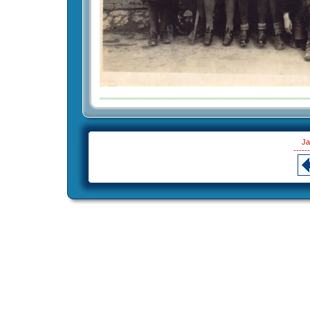
Ja
------