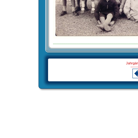
Jahrgän
------