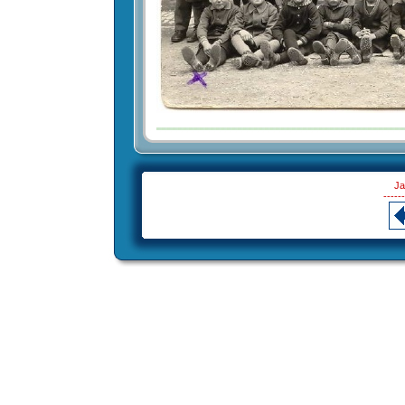
Ja
------